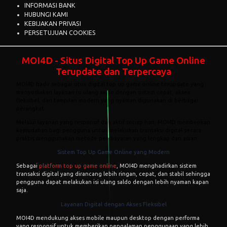
INFORMASI BANK
HUBUNGI KAMI
KEBIJAKAN PRIVASI
PERSETUJUAN COOKIES
MOI4D - Situs Digital Top Up Game Online
Terupdate dan Terpercaya
MOI4D
hadir sebagai situs digital top up game online terupdate yang
menyediakan layanan isi ulang saldo dengan sistem cepat, akses
fleksibel, dan tampilan modern yang nyaman digunakan di berbagai
perangkat.
Melalui layanan yang responsif dan aktif setiap hari,
MOI4D
memberikan
kemudahan bagi pengguna untuk melakukan transaksi digital secara
praktis menggunakan metode pembayaran yang lengkap dan aman.
Sistem Top Up Game Online yang Modern
Sebagai
platform top up game online
,
MOI4D
menghadirkan sistem
transaksi digital yang dirancang lebih ringan, cepat, dan stabil sehingga
pengguna dapat melakukan isi ulang saldo dengan lebih nyaman kapan
saja.
Layanan Digital dengan Akses Fleksibel
MOI4D
mendukung akses mobile maupun desktop dengan performa
yang responsif untuk memberikan pengalaman penggunaan yang lebih