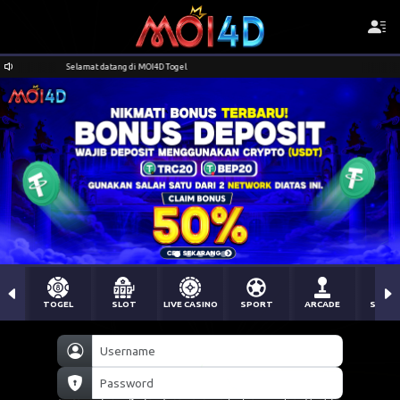
Selamat datang di MOI4D Togel
TOGEL
SLOT
LIVE CASINO
SPORT
ARCADE
SABU