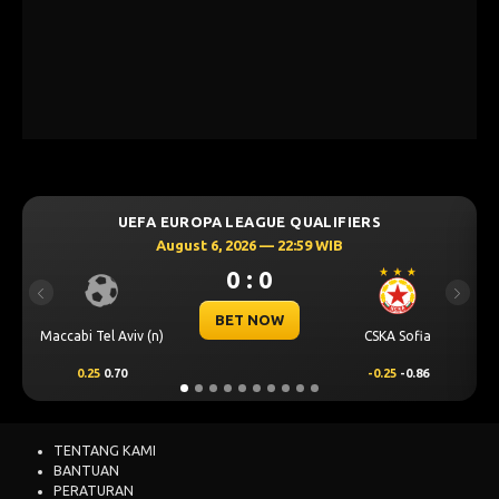
UE QUALIFIERS
UEFA EUROPA LEAGUE QU
— 22:59 WIB
August 7, 2026 — 00:00
0
0 : 0
Previous
Next
OW
BET NOW
CSKA Sofia
Red Bull Salzburg
-0.25
-0.86
1
0.89
TENTANG KAMI
BANTUAN
PERATURAN