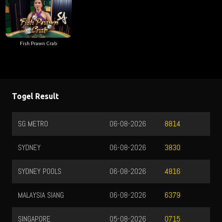
Fish Prawn Crab
Togel Result
SG METRO
06-08-2026
M
8814
SYDNEY
06-08-2026
T
3830
SYDNEY POOLS
06-08-2026
T
4816
MALAYSIA SIANG
06-08-2026
T
6379
SINGAPORE
05-08-2026
T
0715