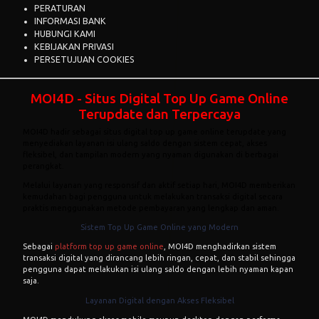
PERATURAN
INFORMASI BANK
HUBUNGI KAMI
KEBIJAKAN PRIVASI
PERSETUJUAN COOKIES
MOI4D - Situs Digital Top Up Game Online
Terupdate dan Terpercaya
MOI4D
hadir sebagai situs digital top up game online terupdate yang
menyediakan layanan isi ulang saldo dengan sistem cepat, akses
fleksibel, dan tampilan modern yang nyaman digunakan di berbagai
perangkat.
Melalui layanan yang responsif dan aktif setiap hari,
MOI4D
memberikan
kemudahan bagi pengguna untuk melakukan transaksi digital secara
praktis menggunakan metode pembayaran yang lengkap dan aman.
Sistem Top Up Game Online yang Modern
Sebagai
platform top up game online
,
MOI4D
menghadirkan sistem
transaksi digital yang dirancang lebih ringan, cepat, dan stabil sehingga
pengguna dapat melakukan isi ulang saldo dengan lebih nyaman kapan
saja.
Layanan Digital dengan Akses Fleksibel