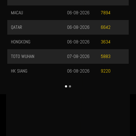
MACAU
06-08-2026
T
7894
QATAR
06-08-2026
6642
HONGKONG
06-08-2026
3634
TOTO WUHAN
07-08-2026
5883
HK SIANG
06-08-2026
9220