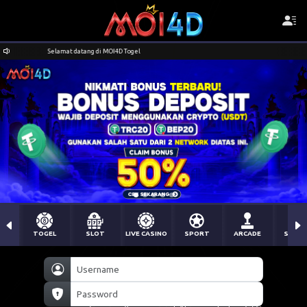
Selamat datang di MOI4D Togel
TOGEL
SLOT
LIVE CASINO
SPORT
ARCADE
SABU