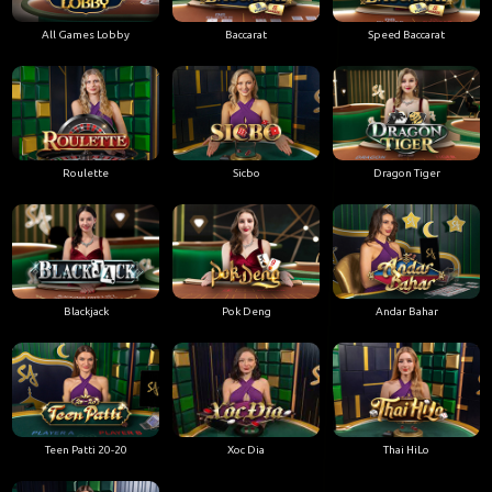
All Games Lobby
Baccarat
Speed Baccarat
Roulette
Sicbo
Dragon Tiger
Blackjack
Pok Deng
Andar Bahar
Teen Patti 20-20
Xoc Dia
Thai HiLo