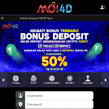
Selamat datang di MOI4D Togel
TOGEL
SLOT
LIVE CASINO
SPORT
ARCADE
SABU