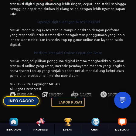
transaksi digital yang dirancang lebih ringan, cepat, dan stabil sehingga
pengguna dapat melakukan isi ulang saldo dengan lebih nyaman kapan
saja.
Layanan Digital dengan Akses Fleksibel
MOI4D
mendukung akses mobile maupun desktop dengan performa
yang responsif untuk memberikan pengalaman penggunaan yang lebih
lancar saat melakukan transaksi top up game online dan layanan saldo
digital.
Platform Transaksi Online Cepat dan Aman
MOI4D menjadi pilihan pengguna digital karena menghadirkan layanan
transaksi online yang aman, metode pembayaran modern yang lengkap,
serta sistem top up yang berjalan cepat untuk mendukung kebutuhan
game online setiap hari melalui
moi4d.com
.
© 2015 - 2026 Copyright MOI4D.
All Rights Reserved.
💬
INFO GACOR
LAPOR PUSAT
BERANDA
PROMOSI
EVENT
CHAT
LIVECHAT