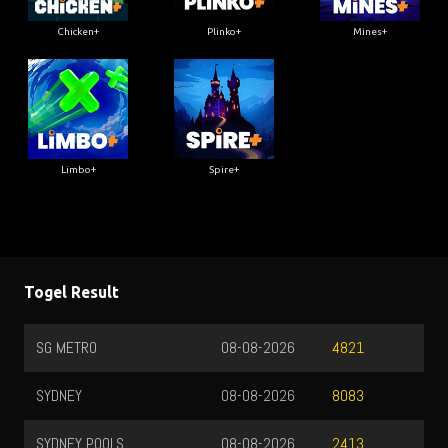
Chicken+
Plinko+
Mines+
Limbo+
Spire+
Togel Result
SG METRO
08-08-2026
4821
SYDNEY
08-08-2026
8083
SYDNEY POOLS
08-08-2026
2413