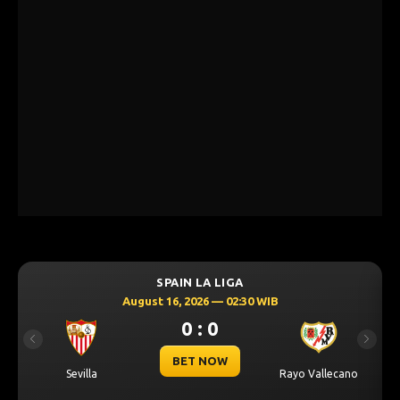
SPAIN LA LIGA
WIB
August 16, 2026 — 00:30 WIB
0 : 0
Previous
Next
BET NOW
Rayo Vallecano
Alaves